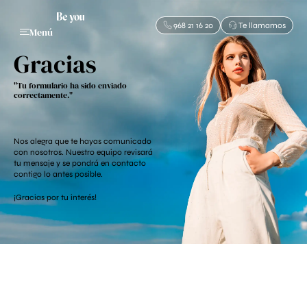
968 21 16 20
Te llamamos
Menú
Gracias
"Tu formulario ha sido enviado
correctamente."
Nos alegra que te hayas comunicado
con nosotros. Nuestro equipo revisará
tu mensaje y se pondrá en contacto
contigo lo antes posible.
¡Gracias por tu interés!