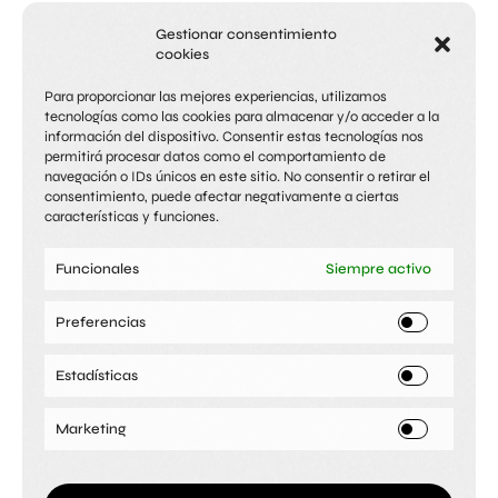
Gestionar consentimiento
cookies
Para proporcionar las mejores experiencias, utilizamos
tecnologías como las cookies para almacenar y/o acceder a la
información del dispositivo. Consentir estas tecnologías nos
permitirá procesar datos como el comportamiento de
navegación o IDs únicos en este sitio. No consentir o retirar el
consentimiento, puede afectar negativamente a ciertas
características y funciones.
Unidad capilar
Medicina
Cirugía
El club
Funcionales
Siempre activo
estética
estética
Injerto capilar
Peluquería
Alopecia
Salud del
Tratamientos
Facial
Bótox
Cirugía mamaria
/
cabello
faciales/Corporales
Rejuvenecimiento
Aumento de pecho
/
Preferencias
Manicura
Pedicura
facial
Cirugía facial
/
Visagismo
Depilación
Rinomodelación
Blefaroplastia
/
Cirugía
láser
Hidratación labios
corporal
/
Aumento
Estadísticas
Corporal
Obesidad
glúteos
/
Cirugía intíma
/
Himenoplastia
Be you Clínica
Be you Club
Be you Business
Marketing
Cirugía & Medicina
Peluquería & Estética
Oficinas
Pasos de
estética
Avda. Libertad, 6
Bartolomé Pérez Casas, 6
Santiago, 14 30005 Murcia
Blq. 3 Entlo. 30009 Murcia
30008 Murcia
De lunes a viernes de 10:00 a
De lunes a viernes, de 10:00 a
Martes y miércoles, de 9:30 a
14:00
14:00 y 17:00 a 21:00
13:30 y 16:30 a 20:30
y de 17:00 a 21:00