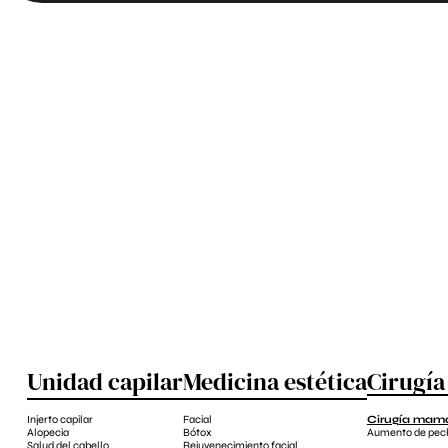
Unidad capilar
Medicina estética
Cirugía
Injerto capilar
Facial
Cirugía mama
Alopecia
Bótox
Aumento de pec
Salud del cabello
Rejuvenecimiento facial