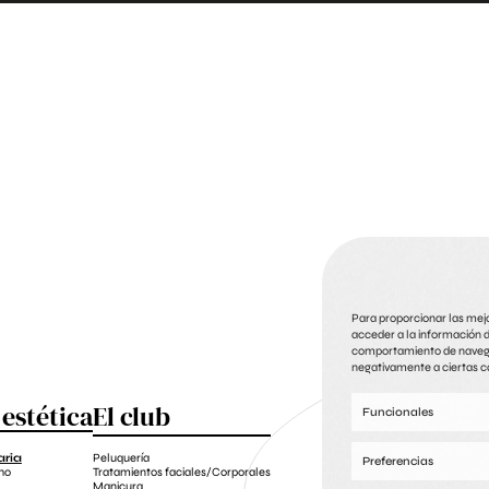
Para proporcionar las mej
acceder a la información d
comportamiento de navegaci
negativamente a ciertas ca
 estética
El club
Be y
Funcionales
Cirugía & 
ria
Peluquería
Avda. Liberta
Preferencias
ho
Tratamientos faciales/Corporales
Manicura