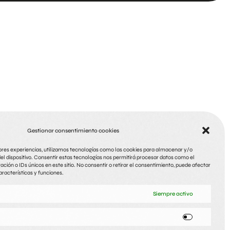
Gestionar consentimiento cookies
ores experiencias, utilizamos tecnologías como las cookies para almacenar y/o
el dispositivo. Consentir estas tecnologías nos permitirá procesar datos como el
ón o IDs únicos en este sitio. No consentir o retirar el consentimiento, puede afectar
racterísticas y funciones.
ou Clínica
Be you Club
Be you
Siempre activo
Business
Medicina estética
Peluquería & Estética
d, 6 Blq. 3 Entlo. 30009
Bartolomé Pérez Casas, 6 30008
Oficinas
Murcia
Murcia
Pasos de Santiago, 14