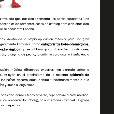
 revelado que, desgraciadamente, los betabloqueantes (uno
responsables de bastantes casos de esta epidemia de obesidad
que se encuentra España.
dos, dentro de la propia aplicación médica, para una gran
on igualmente llamados como
antagonistas beta-adrenérgicos
,
adrenérgicos
, y se utilizan para diferentes condiciones,
n, la angina de pecho, la arritmia cardíaca, la insuficiencia
cación médica, diferentes expertos han alertado sobre la
, influyan en el crecimiento de la reciente
epidemia de
los países desarrollados, debido fundamentalmente a que
s y grasa a largo plazo.
 obesidad como efecto adverso, algo sabido a nivel médico.
, como carvedilol (Coreg), no aumentarían tanto el riesgo de
 las sospechas.