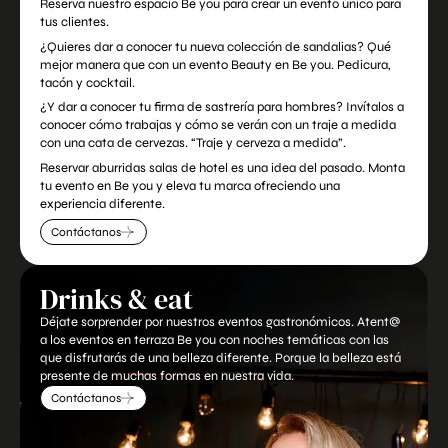
Reserva nuestro espacio Be you para crear un evento único para
tus clientes.
¿Quieres dar a conocer tu nueva colección de sandalias? Qué
mejor manera que con un evento Beauty en Be you. Pedicura,
tacón y cocktail.
¿Y dar a conocer tu firma de sastrería para hombres? Invítalos a
conocer cómo trabajas y cómo se verán con un traje a medida
con una cata de cervezas. “Traje y cerveza a medida”.
Reservar aburridas salas de hotel es una idea del pasado. Monta
tu evento en Be you y eleva tu marca ofreciendo una
experiencia diferente.
Contáctanos
Drinks & eat
Déjate sorprender por nuestros eventos gastronómicos. Atent@
a los eventos en terraza Be you con noches temáticas con las
que disfrutarás de una belleza diferente. Porque la belleza está
presente de muchas formas en nuestra vida.
Contáctanos