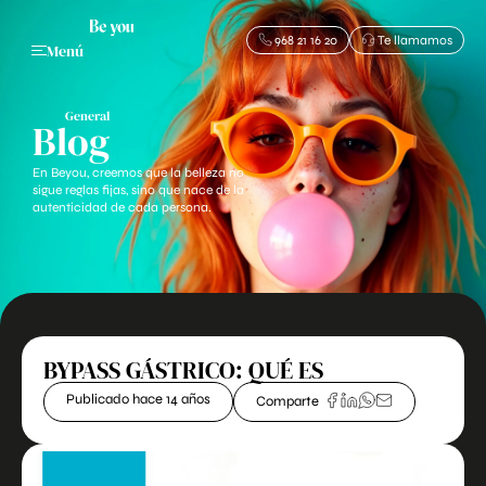
968 21 16 20
Te llamamos
Menú
General
Blog
En Beyou, creemos que la belleza no
sigue reglas fijas, sino que nace de la
autenticidad de cada persona.
BYPASS GÁSTRICO: QUÉ ES
Publicado hace 14 años