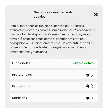
Gestionar consentimiento
cookies
Para proporcionar las mejores experiencias, utilizamos
tecnologías como las cookies para almacenar y/o acceder a la
información del dispositivo. Consentir estas tecnologías nos
permitirá procesar datos como el comportamiento de
navegación o IDs únicos en este sitio. No consentir o retirar el
consentimiento, puede afectar negativamente a ciertas
características y funciones.
Unidad capilar
Medicina
Cirugía
El club
Funcionales
Siempre activo
estética
estética
Injerto capilar
Peluquería
Alopecia
Salud del
Tratamientos
Facial
Bótox
Cirugía mamaria
/
cabello
faciales/Corporales
Rejuvenecimiento
Aumento de pecho
/
Preferencias
Manicura
Pedicura
facial
Cirugía facial
/
Visagismo
Depilación
Rinomodelación
Blefaroplastia
/
Cirugía
láser
Hidratación labios
corporal
/
Aumento
Estadísticas
Corporal
Obesidad
glúteos
/
Cirugía intíma
/
Himenoplastia
Be you Clínica
Be you Club
Be you Business
Marketing
Cirugía & Medicina
Peluquería & Estética
Oficinas
Pasos de
estética
Avda. Libertad, 6
Bartolomé Pérez Casas, 6
Santiago, 14 30005 Murcia
Blq. 3 Entlo. 30009 Murcia
30008 Murcia
De lunes a viernes de 10:00 a
De lunes a viernes, de 10:00 a
Martes y miércoles, de 9:30 a
14:00