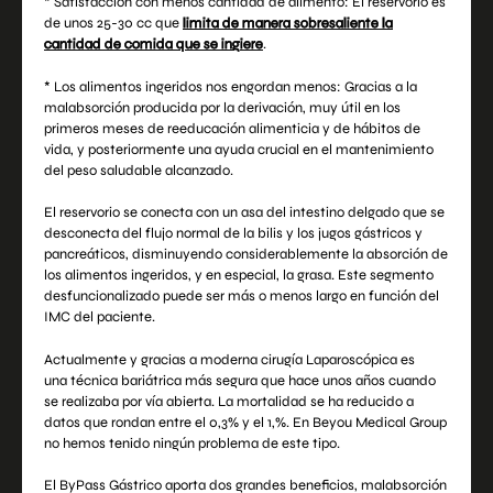
* Satisfacción con menos cantidad de alimento: El reservorio es
de unos 25-30 cc que
limita de manera sobresaliente la
cantidad de comida que se ingiere
.
* Los alimentos ingeridos nos engordan menos: Gracias a la
malabsorción producida por la derivación, muy útil en los
primeros meses de reeducación alimenticia y de hábitos de
vida, y posteriormente una ayuda crucial en el mantenimiento
del peso saludable alcanzado.
El reservorio se conecta con un asa del intestino delgado que se
desconecta del flujo normal de la bilis y los jugos gástricos y
pancreáticos, disminuyendo considerablemente la absorción de
los alimentos ingeridos, y en especial, la grasa. Este segmento
desfuncionalizado puede ser más o menos largo en función del
IMC del paciente.
Actualmente y gracias a moderna cirugía Laparoscópica es
una técnica bariátrica más segura que hace unos años cuando
se realizaba por vía abierta. La mortalidad se ha reducido a
datos que rondan entre el 0,3% y el 1,%. En Beyou Medical Group
no hemos tenido ningún problema de este tipo.
El ByPass Gástrico aporta dos grandes beneficios, malabsorción