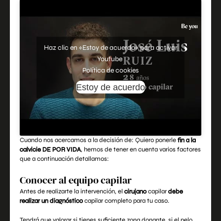
Haz clic en «Estoy de acuerdo» para activar
Youtube
Política de cookies
Estoy de acuerdo
Cuando nos acercamos a la decisión de: Quiero ponerle
fin a la
calvicie DE POR VIDA
, hemos de tener en cuenta varios factores
que a continuación detallamos:
Conocer al equipo capilar
Antes de realizarte la intervención, el
cirujano
capilar
debe
realizar un diagnóstico
capilar completo para tu caso.
Tendrá que valorar si tienes suficiente zona donante, si el pelo