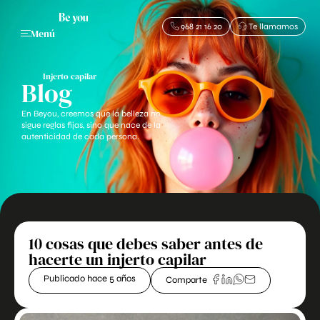
968 21 16 20
Te llamamos
Menú
Injerto capilar
Blog
En Beyou, creemos que la belleza no
sigue reglas fijas, sino que nace de la
autenticidad de cada persona.
10 cosas que debes saber antes de
hacerte un injerto capilar
Publicado hace 5 años